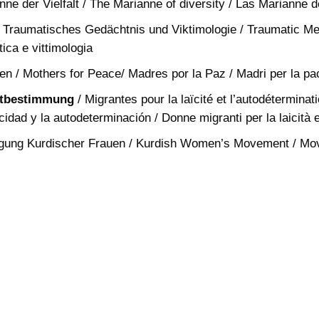
nne der Vielfalt / The Marianne of diversity / Las Marianne de
 Traumatisches Gedächtnis und Viktimologie / Traumatic M
ica e vittimologia
den / Mothers for Peace/ Madres por la Paz / Madri per la pa
bstbestimmung
/ Migrantes pour la laïcité et l’autodéterminat
cidad y la autodeterminación / Donne migranti per la laicità 
ung Kurdischer Frauen / Kurdish Women’s Movement / Mov