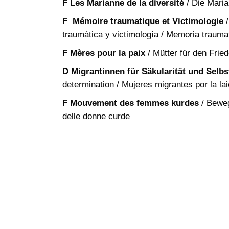
F
Les Marianne de la diversité
/ Die Maria
F
Mémoire traumatique et Victimologie
/
traumática y victimología / Memoria traumat
F
Mères pour la paix
/ Mütter für den Frie
D
Migrantinnen für Säkularität und Sel
determination / Mujeres migrantes por la lai
F
Mouvement des femmes kurdes
/ Beweg
delle donne curde